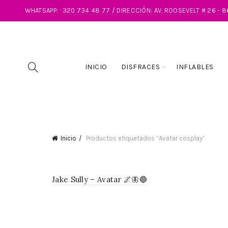
WHATSAPP:
320 734 48 77 / DIRECCIÓN: AV. ROOSEVELT # 26 - 
INICIO
DISFRACES
INFLABLES
Inicio
Productos etiquetados “Avatar cosplay”
Jake Sully – Avatar 🌌🦋🔵