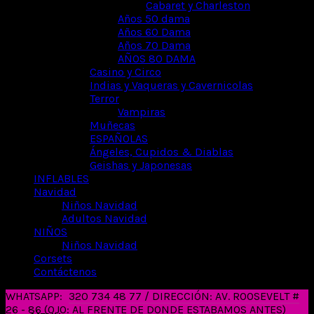
Cabaret y Charleston
Años 50 dama
Años 60 Dama
Años 70 Dama
AÑOS 80 DAMA
Casino y Circo
Indias y Vaqueras y Cavernicolas
Terror
Vampiras
Muñecas
ESPAÑOLAS
Ángeles, Cupidos & Diablas
Geishas y Japonesas
INFLABLES
Navidad
Niños Navidad
Adultos Navidad
NIÑOS
Niños Navidad
Corsets
Contáctenos
WHATSAPP:
320 734 48 77 / DIRECCIÓN: AV. ROOSEVELT #
26 - 86 (OJO: AL FRENTE DE DONDE ESTABAMOS ANTES)