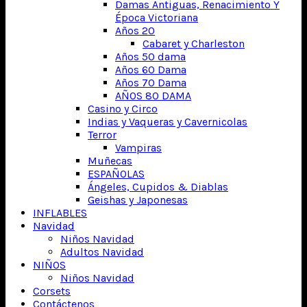
Damas Antiguas, Renacimiento Y
Época Victoriana
Años 20
Cabaret y Charleston
Años 50 dama
Años 60 Dama
Años 70 Dama
AÑOS 80 DAMA
Casino y Circo
Indias y Vaqueras y Cavernicolas
Terror
Vampiras
Muñecas
ESPAÑOLAS
Ángeles, Cupidos & Diablas
Geishas y Japonesas
INFLABLES
Navidad
Niños Navidad
Adultos Navidad
NIÑOS
Niños Navidad
Corsets
Contáctenos