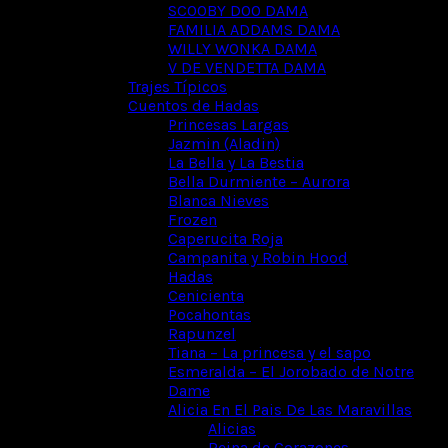
SCOOBY DOO DAMA
FAMILIA ADDAMS DAMA
WILLY WONKA DAMA
V DE VENDETTA DAMA
Trajes Típicos
Cuentos de Hadas
Princesas Largas
Jazmin (Aladin)
La Bella y La Bestia
Bella Durmiente – Aurora
Blanca Nieves
Frozen
Caperucita Roja
Campanita y Robin Hood
Hadas
Cenicienta
Pocahontas
Rapunzel
Tiana – La princesa y el sapo
Esmeralda – El Jorobado de Notre
Dame
Alicia En El Pais De Las Maravillas
Alicias
Reina de Corazones