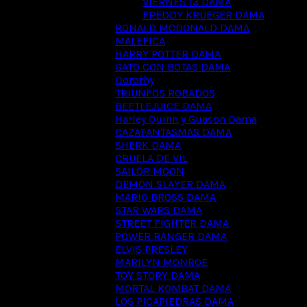
VIERNES 13 DAMA
FREDDY KRUEGER DAMA
RONALD MCDONALD DAMA
MALEFICA
HARRY POTTER DAMA
GATO CON BOTAS DAMA
Dorothy
TRIUNFOS ROBADOS
BEETLEJUICE DAMA
Harley Quinn y Guason Dama
CAZAFANTASMAS DAMA
SHERK DAMA
CRUELA DE VIL
SAILOR MOON
DEMON SLAYER DAMA
MARIO BROSS DAMA
STAR WARS DAMA
STREET FIGHTER DAMA
POWER RANGER DAMA
ELVIS PRESLEY
MARILYN MONROE
TOY STORY DAMA
MORTAL KOMBAT DAMA
LOS PICAPIEDRAS DAMA