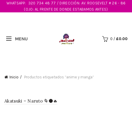
WHATSAPP:
320 734 48 77 / DIRECCIÓN: AV. ROOSEVELT # 26 - 86
(OJO: AL FRENTE DE DONDE ESTABAMOS ANTES)
0
/
£
0.00
Inicio
Productos etiquetados “anime y manga”
Akatsuki – Naruto 🌀🌑🔥