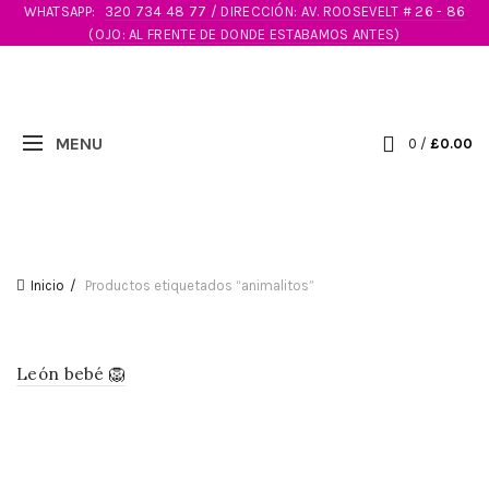
WHATSAPP:
320 734 48 77 / DIRECCIÓN: AV. ROOSEVELT # 26 - 86
(OJO: AL FRENTE DE DONDE ESTABAMOS ANTES)
0
/
£
0.00
Inicio
Productos etiquetados “animalitos”
León bebé 🦁