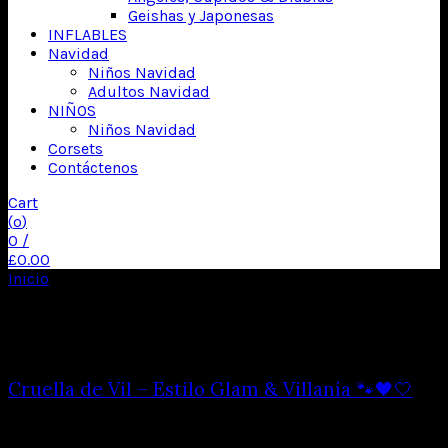
Geishas y Japonesas
INFLABLES
Navidad
Niños Navidad
Adultos Navidad
NIÑOS
Niños Navidad
Corsets
Contáctenos
Cart
(
o
)
0
/
£
0.00
Inicio
Productos etiquetados “101 dálmatas”
Mostrando los 3 resultados
Cruella de Vil – Estilo Glam & Villanía 🐾🖤🤍