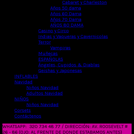
Cabaret y Charleston
Años 50 dama
Años 60 Dama
Años 70 Dama
AÑOS 80 DAMA
Casino y Circo
Indias y Vaqueras y Cavernicolas
Terror
Vampiras
Muñecas
ESPAÑOLAS
Ángeles, Cupidos & Diablas
Geishas y Japonesas
INFLABLES
Navidad
Niños Navidad
Adultos Navidad
NIÑOS
Niños Navidad
Corsets
Contáctenos
WHATSAPP:
320 734 48 77 / DIRECCIÓN: AV. ROOSEVELT #
26 - 86 (OJO: AL FRENTE DE DONDE ESTABAMOS ANTES)