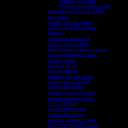
VIERNES 13 DAMA
FREDDY KRUEGER DAMA
RONALD MCDONALD DAMA
MALEFICA
HARRY POTTER DAMA
GATO CON BOTAS DAMA
Dorothy
TRIUNFOS ROBADOS
BEETLEJUICE DAMA
Harley Quinn y Guason Dama
CAZAFANTASMAS DAMA
SHERK DAMA
CRUELA DE VIL
SAILOR MOON
DEMON SLAYER DAMA
MARIO BROSS DAMA
STAR WARS DAMA
STREET FIGHTER DAMA
POWER RANGER DAMA
ELVIS PRESLEY
MARILYN MONROE
TOY STORY DAMA
MORTAL KOMBAT DAMA
LOS PICAPIEDRAS DAMA