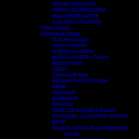
SCOOBY DOO DAMA
FAMILIA ADDAMS DAMA
WILLY WONKA DAMA
V DE VENDETTA DAMA
Trajes Típicos
Cuentos de Hadas
Princesas Largas
Jazmin (Aladin)
La Bella y La Bestia
Bella Durmiente – Aurora
Blanca Nieves
Frozen
Caperucita Roja
Campanita y Robin Hood
Hadas
Cenicienta
Pocahontas
Rapunzel
Tiana – La princesa y el sapo
Esmeralda – El Jorobado de Notre
Dame
Alicia En El Pais De Las Maravillas
Alicias
Reina de Corazones