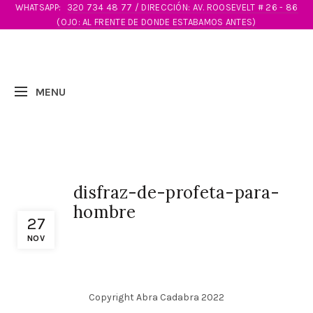
WHATSAPP:
320 734 48 77 / DIRECCIÓN: AV. ROOSEVELT # 26 - 86
(OJO: AL FRENTE DE DONDE ESTABAMOS ANTES)
disfraz-de-profeta-para-
hombre
27
NOV
Copyright Abra Cadabra 2022