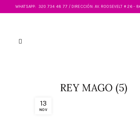
WHATSAPP:
320 734 48 77 / DIRECCIÓN: AV. ROOSEVELT # 26 - 
REY MAGO (5)
13
NOV