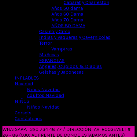
Cabaret y Charleston
Años 50 dama
Años 60 Dama
Años 70 Dama
AÑOS 80 DAMA
Casino y Circo
Indias y Vaqueras y Cavernicolas
Terror
Vampiras
Muñecas
ESPAÑOLAS
Ángeles, Cupidos & Diablas
Geishas y Japonesas
INFLABLES
Navidad
Niños Navidad
Adultos Navidad
NIÑOS
Niños Navidad
Corsets
Contáctenos
WHATSAPP:
320 734 48 77 / DIRECCIÓN: AV. ROOSEVELT #
26 - 86 (OJO: AL FRENTE DE DONDE ESTABAMOS ANTES)