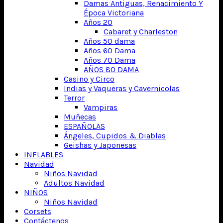
Damas Antiguas, Renacimiento Y
Época Victoriana
Años 20
Cabaret y Charleston
Años 50 dama
Años 60 Dama
Años 70 Dama
AÑOS 80 DAMA
Casino y Circo
Indias y Vaqueras y Cavernicolas
Terror
Vampiras
Muñecas
ESPAÑOLAS
Ángeles, Cupidos & Diablas
Geishas y Japonesas
INFLABLES
Navidad
Niños Navidad
Adultos Navidad
NIÑOS
Niños Navidad
Corsets
Contáctenos