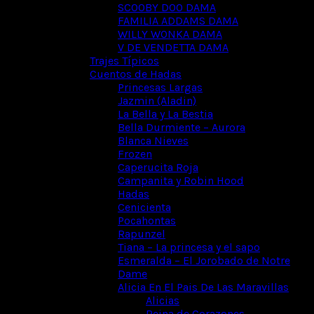
SCOOBY DOO DAMA
FAMILIA ADDAMS DAMA
WILLY WONKA DAMA
V DE VENDETTA DAMA
Trajes Típicos
Cuentos de Hadas
Princesas Largas
Jazmin (Aladin)
La Bella y La Bestia
Bella Durmiente – Aurora
Blanca Nieves
Frozen
Caperucita Roja
Campanita y Robin Hood
Hadas
Cenicienta
Pocahontas
Rapunzel
Tiana – La princesa y el sapo
Esmeralda – El Jorobado de Notre
Dame
Alicia En El Pais De Las Maravillas
Alicias
Reina de Corazones