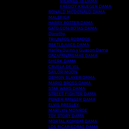
VIERNES 13 DAMA
FREDDY KRUEGER DAMA
RONALD MCDONALD DAMA
MALEFICA
HARRY POTTER DAMA
GATO CON BOTAS DAMA
Dorothy
TRIUNFOS ROBADOS
BEETLEJUICE DAMA
Harley Quinn y Guason Dama
CAZAFANTASMAS DAMA
SHERK DAMA
CRUELA DE VIL
SAILOR MOON
DEMON SLAYER DAMA
MARIO BROSS DAMA
STAR WARS DAMA
STREET FIGHTER DAMA
POWER RANGER DAMA
ELVIS PRESLEY
MARILYN MONROE
TOY STORY DAMA
MORTAL KOMBAT DAMA
LOS PICAPIEDRAS DAMA