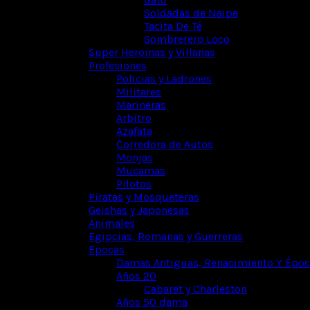
Soldadas de Naipe
Tacita De Té
Sombrerero Loco
Super Heroinas y Villanas
Profesiones
Policias y Ladrones
Militares
Marineras
Arbitro
Azafata
Corredora de Autos
Monjas
Mucamas
Pilotos
Piratas y Mosqueteras
Geishas y Japonesas
Animales
Egipcias, Romanas y Guerreras
Epocas
Damas Antiguas, Renacimiento Y Época
Años 20
Cabaret y Charleston
Años 50 dama