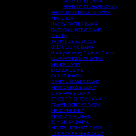
VIERNES 13 DAMA
FREDDY KRUEGER DAMA
RONALD MCDONALD DAMA
MALEFICA
HARRY POTTER DAMA
GATO CON BOTAS DAMA
Dorothy
TRIUNFOS ROBADOS
BEETLEJUICE DAMA
Harley Quinn y Guason Dama
CAZAFANTASMAS DAMA
SHERK DAMA
CRUELA DE VIL
SAILOR MOON
DEMON SLAYER DAMA
MARIO BROSS DAMA
STAR WARS DAMA
STREET FIGHTER DAMA
POWER RANGER DAMA
ELVIS PRESLEY
MARILYN MONROE
TOY STORY DAMA
MORTAL KOMBAT DAMA
LOS PICAPIEDRAS DAMA