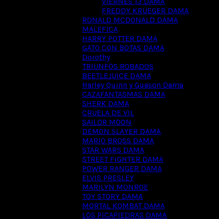
VIERNES 13 DAMA
FREDDY KRUEGER DAMA
RONALD MCDONALD DAMA
MALEFICA
HARRY POTTER DAMA
GATO CON BOTAS DAMA
Dorothy
TRIUNFOS ROBADOS
BEETLEJUICE DAMA
Harley Quinn y Guason Dama
CAZAFANTASMAS DAMA
SHERK DAMA
CRUELA DE VIL
SAILOR MOON
DEMON SLAYER DAMA
MARIO BROSS DAMA
STAR WARS DAMA
STREET FIGHTER DAMA
POWER RANGER DAMA
ELVIS PRESLEY
MARILYN MONROE
TOY STORY DAMA
MORTAL KOMBAT DAMA
LOS PICAPIEDRAS DAMA