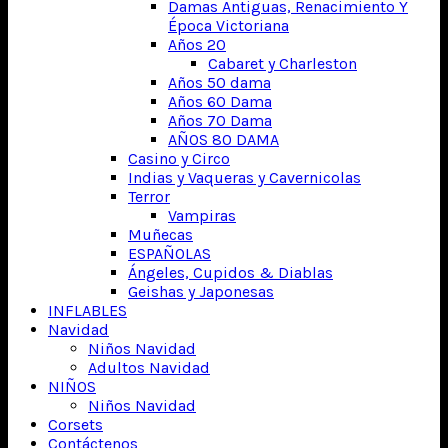
Damas Antiguas, Renacimiento Y
Época Victoriana
Años 20
Cabaret y Charleston
Años 50 dama
Años 60 Dama
Años 70 Dama
AÑOS 80 DAMA
Casino y Circo
Indias y Vaqueras y Cavernicolas
Terror
Vampiras
Muñecas
ESPAÑOLAS
Ángeles, Cupidos & Diablas
Geishas y Japonesas
INFLABLES
Navidad
Niños Navidad
Adultos Navidad
NIÑOS
Niños Navidad
Corsets
Contáctenos