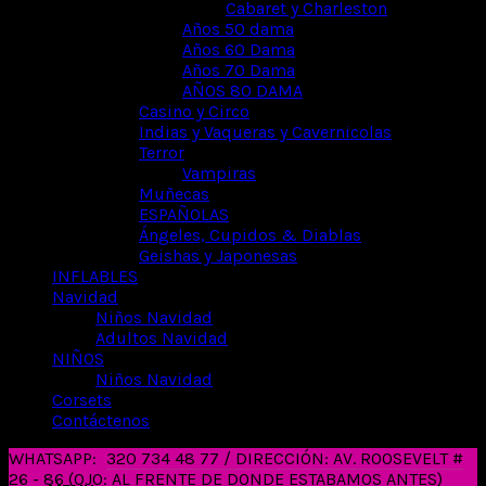
Cabaret y Charleston
Años 50 dama
Años 60 Dama
Años 70 Dama
AÑOS 80 DAMA
Casino y Circo
Indias y Vaqueras y Cavernicolas
Terror
Vampiras
Muñecas
ESPAÑOLAS
Ángeles, Cupidos & Diablas
Geishas y Japonesas
INFLABLES
Navidad
Niños Navidad
Adultos Navidad
NIÑOS
Niños Navidad
Corsets
Contáctenos
WHATSAPP:
320 734 48 77 / DIRECCIÓN: AV. ROOSEVELT #
26 - 86 (OJO: AL FRENTE DE DONDE ESTABAMOS ANTES)