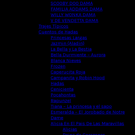
SCOOBY DOO DAMA
FAMILIA ADDAMS DAMA
WILLY WONKA DAMA
V DE VENDETTA DAMA
Trajes Típicos
Cuentos de Hadas
Princesas Largas
Jazmin (Aladin)
La Bella y La Bestia
Bella Durmiente – Aurora
Blanca Nieves
Frozen
Caperucita Roja
Campanita y Robin Hood
Hadas
Cenicienta
Pocahontas
Rapunzel
Tiana – La princesa y el sapo
Esmeralda – El Jorobado de Notre
Dame
Alicia En El Pais De Las Maravillas
Alicias
Reina de Corazones