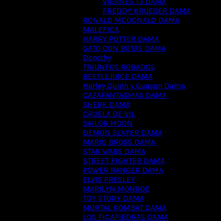
VIERNES 13 DAMA
FREDDY KRUEGER DAMA
RONALD MCDONALD DAMA
MALEFICA
HARRY POTTER DAMA
GATO CON BOTAS DAMA
Dorothy
TRIUNFOS ROBADOS
BEETLEJUICE DAMA
Harley Quinn y Guason Dama
CAZAFANTASMAS DAMA
SHERK DAMA
CRUELA DE VIL
SAILOR MOON
DEMON SLAYER DAMA
MARIO BROSS DAMA
STAR WARS DAMA
STREET FIGHTER DAMA
POWER RANGER DAMA
ELVIS PRESLEY
MARILYN MONROE
TOY STORY DAMA
MORTAL KOMBAT DAMA
LOS PICAPIEDRAS DAMA