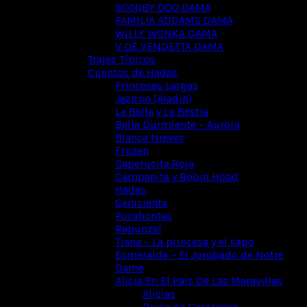
SCOOBY DOO DAMA
FAMILIA ADDAMS DAMA
WILLY WONKA DAMA
V DE VENDETTA DAMA
Trajes Típicos
Cuentos de Hadas
Princesas Largas
Jazmin (Aladin)
La Bella y La Bestia
Bella Durmiente – Aurora
Blanca Nieves
Frozen
Caperucita Roja
Campanita y Robin Hood
Hadas
Cenicienta
Pocahontas
Rapunzel
Tiana – La princesa y el sapo
Esmeralda – El Jorobado de Notre
Dame
Alicia En El Pais De Las Maravillas
Alicias
Reina de Corazones