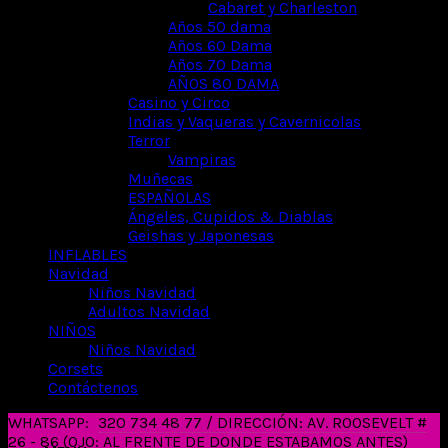
Cabaret y Charleston
Años 50 dama
Años 60 Dama
Años 70 Dama
AÑOS 80 DAMA
Casino y Circo
Indias y Vaqueras y Cavernicolas
Terror
Vampiras
Muñecas
ESPAÑOLAS
Ángeles, Cupidos & Diablas
Geishas y Japonesas
INFLABLES
Navidad
Niños Navidad
Adultos Navidad
NIÑOS
Niños Navidad
Corsets
Contáctenos
WHATSAPP:
320 734 48 77 / DIRECCIÓN: AV. ROOSEVELT #
26 - 86 (OJO: AL FRENTE DE DONDE ESTABAMOS ANTES)