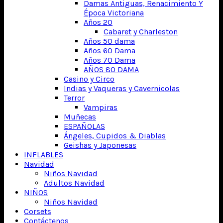
Damas Antiguas, Renacimiento Y
Época Victoriana
Años 20
Cabaret y Charleston
Años 50 dama
Años 60 Dama
Años 70 Dama
AÑOS 80 DAMA
Casino y Circo
Indias y Vaqueras y Cavernicolas
Terror
Vampiras
Muñecas
ESPAÑOLAS
Ángeles, Cupidos & Diablas
Geishas y Japonesas
INFLABLES
Navidad
Niños Navidad
Adultos Navidad
NIÑOS
Niños Navidad
Corsets
Contáctenos