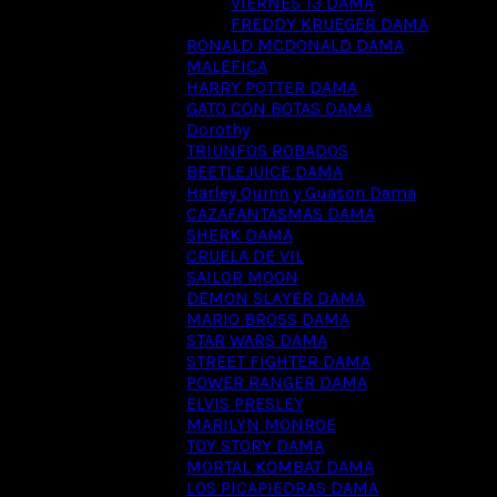
VIERNES 13 DAMA
FREDDY KRUEGER DAMA
RONALD MCDONALD DAMA
MALEFICA
HARRY POTTER DAMA
GATO CON BOTAS DAMA
Dorothy
TRIUNFOS ROBADOS
BEETLEJUICE DAMA
Harley Quinn y Guason Dama
CAZAFANTASMAS DAMA
SHERK DAMA
CRUELA DE VIL
SAILOR MOON
DEMON SLAYER DAMA
MARIO BROSS DAMA
STAR WARS DAMA
STREET FIGHTER DAMA
POWER RANGER DAMA
ELVIS PRESLEY
MARILYN MONROE
TOY STORY DAMA
MORTAL KOMBAT DAMA
LOS PICAPIEDRAS DAMA