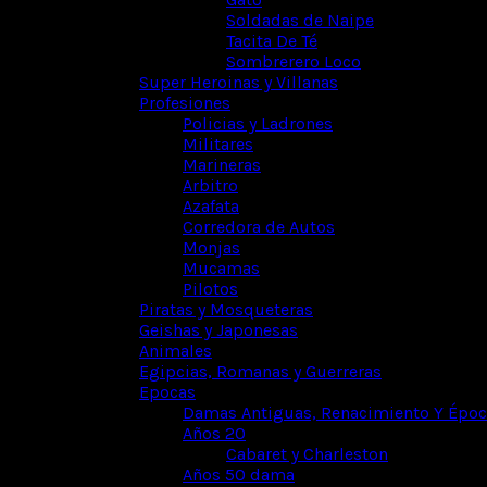
Soldadas de Naipe
Tacita De Té
Sombrerero Loco
Super Heroinas y Villanas
Profesiones
Policias y Ladrones
Militares
Marineras
Arbitro
Azafata
Corredora de Autos
Monjas
Mucamas
Pilotos
Piratas y Mosqueteras
Geishas y Japonesas
Animales
Egipcias, Romanas y Guerreras
Epocas
Damas Antiguas, Renacimiento Y Época
Años 20
Cabaret y Charleston
Años 50 dama