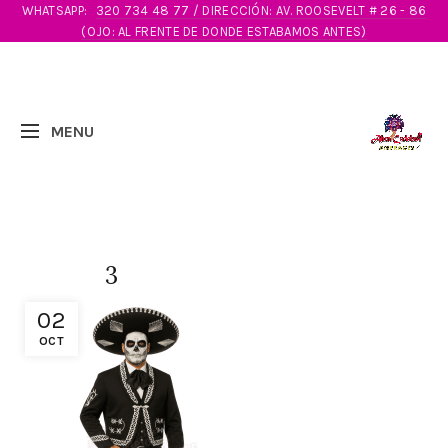
WHATSAPP:
320 734 48 77 / DIRECCIÓN: AV. ROOSEVELT # 26 - 86
(OJO: AL FRENTE DE DONDE ESTABAMOS ANTES)
3
02
OCT