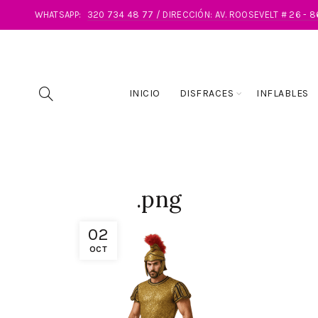
WHATSAPP:
320 734 48 77 / DIRECCIÓN: AV. ROOSEVELT # 26 - 
INICIO
DISFRACES
INFLABLES
.png
02
OCT