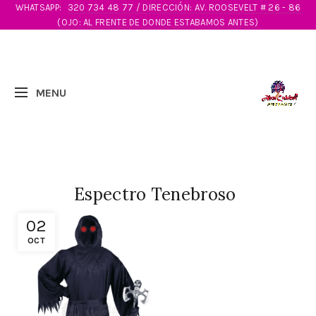
WHATSAPP:
320 734 48 77 / DIRECCIÓN: AV. ROOSEVELT # 26 - 86
(OJO: AL FRENTE DE DONDE ESTABAMOS ANTES)
Espectro Tenebroso
02
OCT