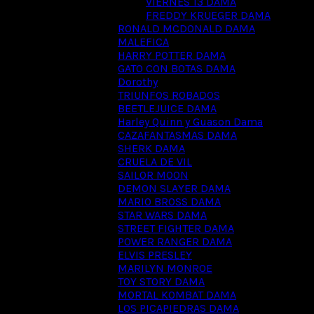
VIERNES 13 DAMA
FREDDY KRUEGER DAMA
RONALD MCDONALD DAMA
MALEFICA
HARRY POTTER DAMA
GATO CON BOTAS DAMA
Dorothy
TRIUNFOS ROBADOS
BEETLEJUICE DAMA
Harley Quinn y Guason Dama
CAZAFANTASMAS DAMA
SHERK DAMA
CRUELA DE VIL
SAILOR MOON
DEMON SLAYER DAMA
MARIO BROSS DAMA
STAR WARS DAMA
STREET FIGHTER DAMA
POWER RANGER DAMA
ELVIS PRESLEY
MARILYN MONROE
TOY STORY DAMA
MORTAL KOMBAT DAMA
LOS PICAPIEDRAS DAMA