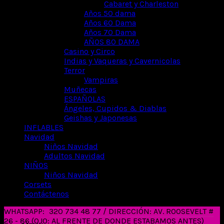
Cabaret y Charleston
Años 50 dama
Años 60 Dama
Años 70 Dama
AÑOS 80 DAMA
Casino y Circo
Indias y Vaqueras y Cavernicolas
Terror
Vampiras
Muñecas
ESPAÑOLAS
Ángeles, Cupidos & Diablas
Geishas y Japonesas
INFLABLES
Navidad
Niños Navidad
Adultos Navidad
NIÑOS
Niños Navidad
Corsets
Contáctenos
WHATSAPP:
320 734 48 77 / DIRECCIÓN: AV. ROOSEVELT #
26 - 86 (OJO: AL FRENTE DE DONDE ESTABAMOS ANTES)