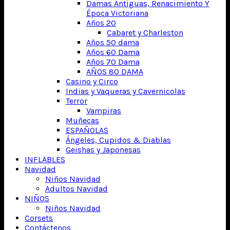
Damas Antiguas, Renacimiento Y
Época Victoriana
Años 20
Cabaret y Charleston
Años 50 dama
Años 60 Dama
Años 70 Dama
AÑOS 80 DAMA
Casino y Circo
Indias y Vaqueras y Cavernicolas
Terror
Vampiras
Muñecas
ESPAÑOLAS
Ángeles, Cupidos & Diablas
Geishas y Japonesas
INFLABLES
Navidad
Niños Navidad
Adultos Navidad
NIÑOS
Niños Navidad
Corsets
Contáctenos