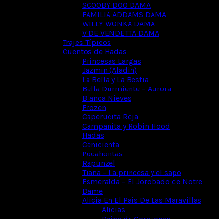
SCOOBY DOO DAMA
FAMILIA ADDAMS DAMA
WILLY WONKA DAMA
V DE VENDETTA DAMA
Trajes Típicos
Cuentos de Hadas
Princesas Largas
Jazmin (Aladin)
La Bella y La Bestia
Bella Durmiente – Aurora
Blanca Nieves
Frozen
Caperucita Roja
Campanita y Robin Hood
Hadas
Cenicienta
Pocahontas
Rapunzel
Tiana – La princesa y el sapo
Esmeralda – El Jorobado de Notre
Dame
Alicia En El Pais De Las Maravillas
Alicias
Reina de Corazones