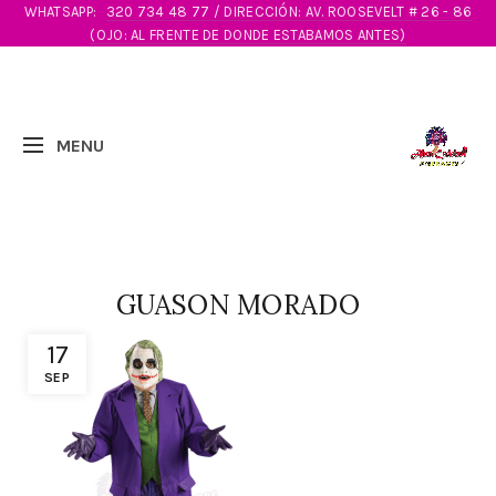
WHATSAPP:
320 734 48 77 / DIRECCIÓN: AV. ROOSEVELT # 26 - 86
(OJO: AL FRENTE DE DONDE ESTABAMOS ANTES)
GUASON MORADO
17
SEP