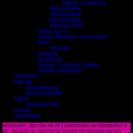
Cabaret y Charleston
Años 50 dama
Años 60 Dama
Años 70 Dama
AÑOS 80 DAMA
Casino y Circo
Indias y Vaqueras y Cavernicolas
Terror
Vampiras
Muñecas
ESPAÑOLAS
Ángeles, Cupidos & Diablas
Geishas y Japonesas
INFLABLES
Navidad
Niños Navidad
Adultos Navidad
NIÑOS
Niños Navidad
Corsets
Contáctenos
WHATSAPP:
320 734 48 77 / DIRECCIÓN: AV. ROOSEVELT #
26 - 86 (OJO: AL FRENTE DE DONDE ESTABAMOS ANTES)