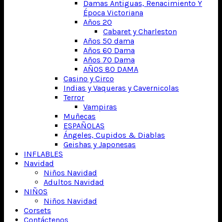
Damas Antiguas, Renacimiento Y
Época Victoriana
Años 20
Cabaret y Charleston
Años 50 dama
Años 60 Dama
Años 70 Dama
AÑOS 80 DAMA
Casino y Circo
Indias y Vaqueras y Cavernicolas
Terror
Vampiras
Muñecas
ESPAÑOLAS
Ángeles, Cupidos & Diablas
Geishas y Japonesas
INFLABLES
Navidad
Niños Navidad
Adultos Navidad
NIÑOS
Niños Navidad
Corsets
Contáctenos