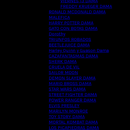
VIERNES 13 DAMA
FREDDY KRUEGER DAMA
RONALD MCDONALD DAMA
MALEFICA
HARRY POTTER DAMA
GATO CON BOTAS DAMA
Dorothy
TRIUNFOS ROBADOS
BEETLEJUICE DAMA
Harley Quinn y Guason Dama
CAZAFANTASMAS DAMA
SHERK DAMA
CRUELA DE VIL
SAILOR MOON
DEMON SLAYER DAMA
MARIO BROSS DAMA
STAR WARS DAMA
STREET FIGHTER DAMA
POWER RANGER DAMA
ELVIS PRESLEY
MARILYN MONROE
TOY STORY DAMA
MORTAL KOMBAT DAMA
LOS PICAPIEDRAS DAMA