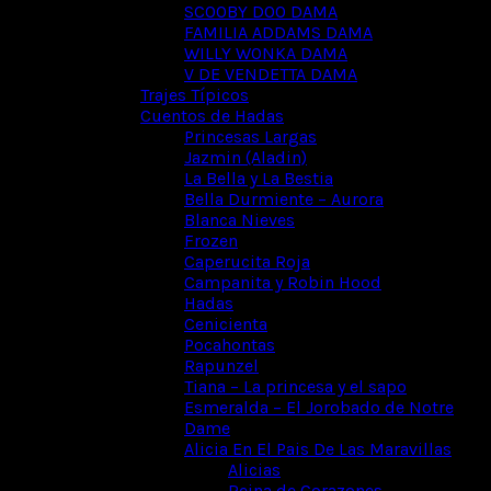
SCOOBY DOO DAMA
FAMILIA ADDAMS DAMA
WILLY WONKA DAMA
V DE VENDETTA DAMA
Trajes Típicos
Cuentos de Hadas
Princesas Largas
Jazmin (Aladin)
La Bella y La Bestia
Bella Durmiente – Aurora
Blanca Nieves
Frozen
Caperucita Roja
Campanita y Robin Hood
Hadas
Cenicienta
Pocahontas
Rapunzel
Tiana – La princesa y el sapo
Esmeralda – El Jorobado de Notre
Dame
Alicia En El Pais De Las Maravillas
Alicias
Reina de Corazones