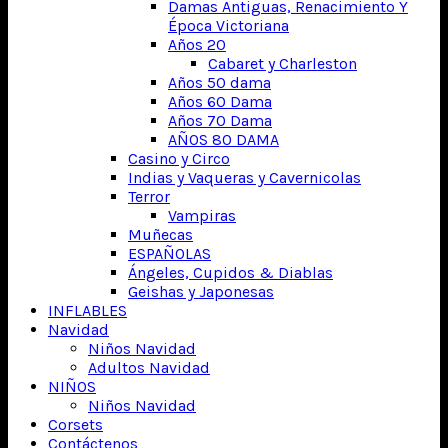
Damas Antiguas, Renacimiento Y
Época Victoriana
Años 20
Cabaret y Charleston
Años 50 dama
Años 60 Dama
Años 70 Dama
AÑOS 80 DAMA
Casino y Circo
Indias y Vaqueras y Cavernicolas
Terror
Vampiras
Muñecas
ESPAÑOLAS
Ángeles, Cupidos & Diablas
Geishas y Japonesas
INFLABLES
Navidad
Niños Navidad
Adultos Navidad
NIÑOS
Niños Navidad
Corsets
Contáctenos