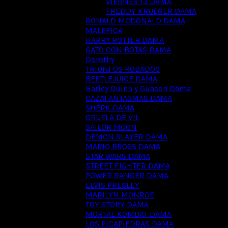
VIERNES 13 DAMA
FREDDY KRUEGER DAMA
RONALD MCDONALD DAMA
MALEFICA
HARRY POTTER DAMA
GATO CON BOTAS DAMA
Dorothy
TRIUNFOS ROBADOS
BEETLEJUICE DAMA
Harley Quinn y Guason Dama
CAZAFANTASMAS DAMA
SHERK DAMA
CRUELA DE VIL
SAILOR MOON
DEMON SLAYER DAMA
MARIO BROSS DAMA
STAR WARS DAMA
STREET FIGHTER DAMA
POWER RANGER DAMA
ELVIS PRESLEY
MARILYN MONROE
TOY STORY DAMA
MORTAL KOMBAT DAMA
LOS PICAPIEDRAS DAMA