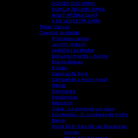
SCOOBY DOO DAMA
FAMILIA ADDAMS DAMA
WILLY WONKA DAMA
V DE VENDETTA DAMA
Trajes Típicos
Cuentos de Hadas
Princesas Largas
Jazmin (Aladin)
La Bella y La Bestia
Bella Durmiente – Aurora
Blanca Nieves
Frozen
Caperucita Roja
Campanita y Robin Hood
Hadas
Cenicienta
Pocahontas
Rapunzel
Tiana – La princesa y el sapo
Esmeralda – El Jorobado de Notre
Dame
Alicia En El Pais De Las Maravillas
Alicias
Reina de Corazones