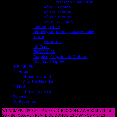
Cabaret y Charleston
Años 50 dama
Años 60 Dama
Años 70 Dama
AÑOS 80 DAMA
Casino y Circo
Indias y Vaqueras y Cavernicolas
Terror
Vampiras
Muñecas
ESPAÑOLAS
Ángeles, Cupidos & Diablas
Geishas y Japonesas
INFLABLES
Navidad
Niños Navidad
Adultos Navidad
NIÑOS
Niños Navidad
Corsets
Contáctenos
WHATSAPP:
320 734 48 77 / DIRECCIÓN: AV. ROOSEVELT #
26 - 86 (OJO: AL FRENTE DE DONDE ESTABAMOS ANTES)