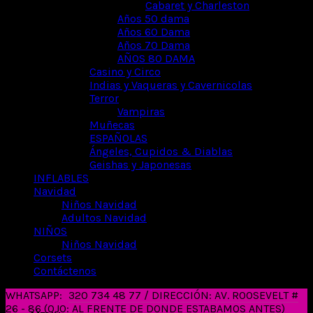
Cabaret y Charleston
Años 50 dama
Años 60 Dama
Años 70 Dama
AÑOS 80 DAMA
Casino y Circo
Indias y Vaqueras y Cavernicolas
Terror
Vampiras
Muñecas
ESPAÑOLAS
Ángeles, Cupidos & Diablas
Geishas y Japonesas
INFLABLES
Navidad
Niños Navidad
Adultos Navidad
NIÑOS
Niños Navidad
Corsets
Contáctenos
WHATSAPP:
320 734 48 77 / DIRECCIÓN: AV. ROOSEVELT #
26 - 86 (OJO: AL FRENTE DE DONDE ESTABAMOS ANTES)