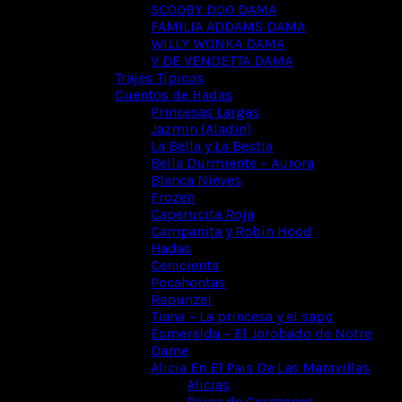
SCOOBY DOO DAMA
FAMILIA ADDAMS DAMA
WILLY WONKA DAMA
V DE VENDETTA DAMA
Trajes Típicos
Cuentos de Hadas
Princesas Largas
Jazmin (Aladin)
La Bella y La Bestia
Bella Durmiente – Aurora
Blanca Nieves
Frozen
Caperucita Roja
Campanita y Robin Hood
Hadas
Cenicienta
Pocahontas
Rapunzel
Tiana – La princesa y el sapo
Esmeralda – El Jorobado de Notre
Dame
Alicia En El Pais De Las Maravillas
Alicias
Reina de Corazones