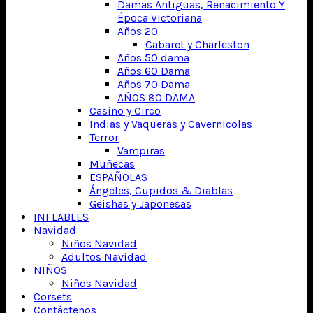
Damas Antiguas, Renacimiento Y
Época Victoriana
Años 20
Cabaret y Charleston
Años 50 dama
Años 60 Dama
Años 70 Dama
AÑOS 80 DAMA
Casino y Circo
Indias y Vaqueras y Cavernicolas
Terror
Vampiras
Muñecas
ESPAÑOLAS
Ángeles, Cupidos & Diablas
Geishas y Japonesas
INFLABLES
Navidad
Niños Navidad
Adultos Navidad
NIÑOS
Niños Navidad
Corsets
Contáctenos