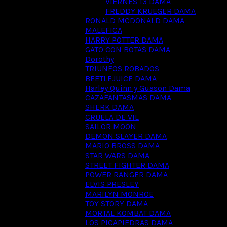
VIERNES 13 DAMA
FREDDY KRUEGER DAMA
RONALD MCDONALD DAMA
MALEFICA
HARRY POTTER DAMA
GATO CON BOTAS DAMA
Dorothy
TRIUNFOS ROBADOS
BEETLEJUICE DAMA
Harley Quinn y Guason Dama
CAZAFANTASMAS DAMA
SHERK DAMA
CRUELA DE VIL
SAILOR MOON
DEMON SLAYER DAMA
MARIO BROSS DAMA
STAR WARS DAMA
STREET FIGHTER DAMA
POWER RANGER DAMA
ELVIS PRESLEY
MARILYN MONROE
TOY STORY DAMA
MORTAL KOMBAT DAMA
LOS PICAPIEDRAS DAMA