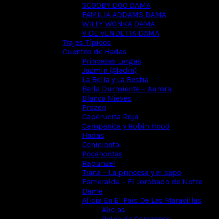
SCOOBY DOO DAMA
FAMILIA ADDAMS DAMA
WILLY WONKA DAMA
V DE VENDETTA DAMA
Trajes Típicos
Cuentos de Hadas
Princesas Largas
Jazmin (Aladin)
La Bella y La Bestia
Bella Durmiente – Aurora
Blanca Nieves
Frozen
Caperucita Roja
Campanita y Robin Hood
Hadas
Cenicienta
Pocahontas
Rapunzel
Tiana – La princesa y el sapo
Esmeralda – El Jorobado de Notre
Dame
Alicia En El Pais De Las Maravillas
Alicias
Reina de Corazones