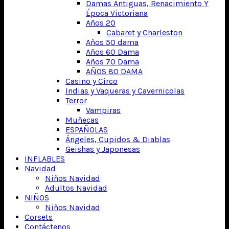
Damas Antiguas, Renacimiento Y
Época Victoriana
Años 20
Cabaret y Charleston
Años 50 dama
Años 60 Dama
Años 70 Dama
AÑOS 80 DAMA
Casino y Circo
Indias y Vaqueras y Cavernicolas
Terror
Vampiras
Muñecas
ESPAÑOLAS
Ángeles, Cupidos & Diablas
Geishas y Japonesas
INFLABLES
Navidad
Niños Navidad
Adultos Navidad
NIÑOS
Niños Navidad
Corsets
Contáctenos