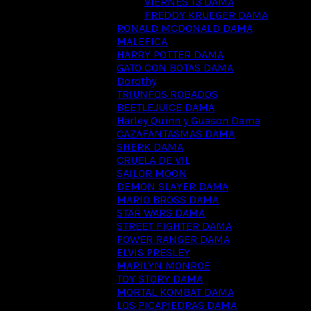
VIERNES 13 DAMA
FREDDY KRUEGER DAMA
RONALD MCDONALD DAMA
MALEFICA
HARRY POTTER DAMA
GATO CON BOTAS DAMA
Dorothy
TRIUNFOS ROBADOS
BEETLEJUICE DAMA
Harley Quinn y Guason Dama
CAZAFANTASMAS DAMA
SHERK DAMA
CRUELA DE VIL
SAILOR MOON
DEMON SLAYER DAMA
MARIO BROSS DAMA
STAR WARS DAMA
STREET FIGHTER DAMA
POWER RANGER DAMA
ELVIS PRESLEY
MARILYN MONROE
TOY STORY DAMA
MORTAL KOMBAT DAMA
LOS PICAPIEDRAS DAMA