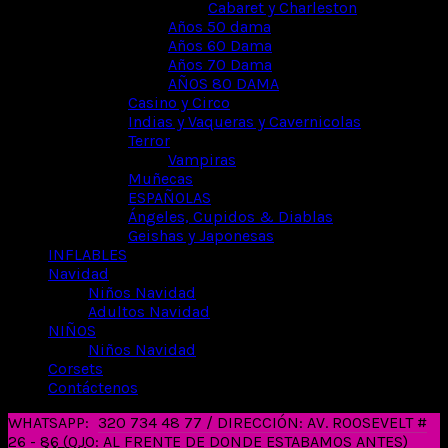
Cabaret y Charleston
Años 50 dama
Años 60 Dama
Años 70 Dama
AÑOS 80 DAMA
Casino y Circo
Indias y Vaqueras y Cavernicolas
Terror
Vampiras
Muñecas
ESPAÑOLAS
Ángeles, Cupidos & Diablas
Geishas y Japonesas
INFLABLES
Navidad
Niños Navidad
Adultos Navidad
NIÑOS
Niños Navidad
Corsets
Contáctenos
WHATSAPP:
320 734 48 77 / DIRECCIÓN: AV. ROOSEVELT #
26 - 86 (OJO: AL FRENTE DE DONDE ESTABAMOS ANTES)