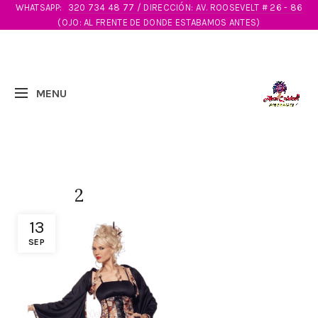
WHATSAPP:
320 734 48 77 / DIRECCIÓN: AV. ROOSEVELT # 26 - 86
(OJO: AL FRENTE DE DONDE ESTABAMOS ANTES)
2
13
SEP