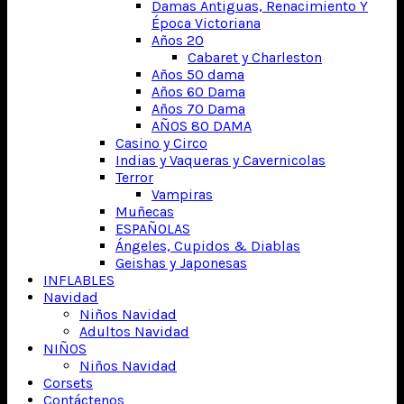
Damas Antiguas, Renacimiento Y
Época Victoriana
Años 20
Cabaret y Charleston
Años 50 dama
Años 60 Dama
Años 70 Dama
AÑOS 80 DAMA
Casino y Circo
Indias y Vaqueras y Cavernicolas
Terror
Vampiras
Muñecas
ESPAÑOLAS
Ángeles, Cupidos & Diablas
Geishas y Japonesas
INFLABLES
Navidad
Niños Navidad
Adultos Navidad
NIÑOS
Niños Navidad
Corsets
Contáctenos