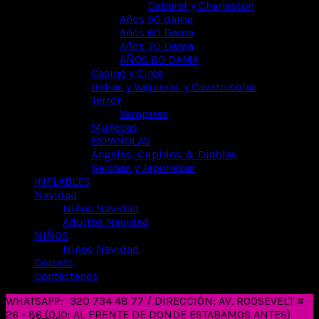
Cabaret y Charleston
Años 50 dama
Años 60 Dama
Años 70 Dama
AÑOS 80 DAMA
Casino y Circo
Indias y Vaqueras y Cavernicolas
Terror
Vampiras
Muñecas
ESPAÑOLAS
Ángeles, Cupidos & Diablas
Geishas y Japonesas
INFLABLES
Navidad
Niños Navidad
Adultos Navidad
NIÑOS
Niños Navidad
Corsets
Contáctenos
WHATSAPP:
320 734 48 77 / DIRECCIÓN: AV. ROOSEVELT #
26 - 86 (OJO: AL FRENTE DE DONDE ESTABAMOS ANTES)