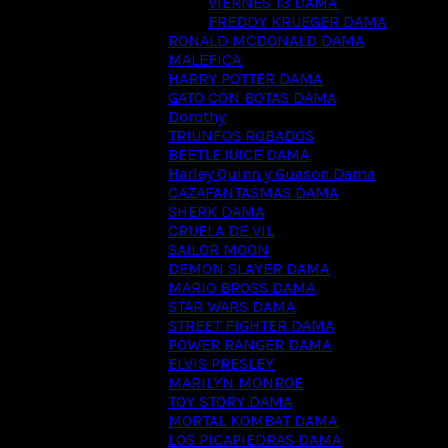
VIERNES 13 DAMA
FREDDY KRUEGER DAMA
RONALD MCDONALD DAMA
MALEFICA
HARRY POTTER DAMA
GATO CON BOTAS DAMA
Dorothy
TRIUNFOS ROBADOS
BEETLEJUICE DAMA
Harley Quinn y Guason Dama
CAZAFANTASMAS DAMA
SHERK DAMA
CRUELA DE VIL
SAILOR MOON
DEMON SLAYER DAMA
MARIO BROSS DAMA
STAR WARS DAMA
STREET FIGHTER DAMA
POWER RANGER DAMA
ELVIS PRESLEY
MARILYN MONROE
TOY STORY DAMA
MORTAL KOMBAT DAMA
LOS PICAPIEDRAS DAMA