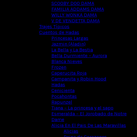
SCOOBY DOO DAMA
FAMILIA ADDAMS DAMA
WILLY WONKA DAMA
V DE VENDETTA DAMA
Trajes Típicos
Cuentos de Hadas
Princesas Largas
Jazmin (Aladin)
La Bella y La Bestia
Bella Durmiente – Aurora
Blanca Nieves
Frozen
Caperucita Roja
Campanita y Robin Hood
Hadas
Cenicienta
Pocahontas
Rapunzel
Tiana – La princesa y el sapo
Esmeralda – El Jorobado de Notre
Dame
Alicia En El Pais De Las Maravillas
Alicias
Reina de Corazones