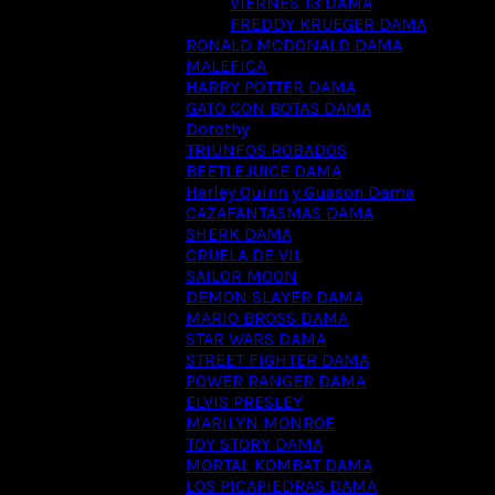
VIERNES 13 DAMA
FREDDY KRUEGER DAMA
RONALD MCDONALD DAMA
MALEFICA
HARRY POTTER DAMA
GATO CON BOTAS DAMA
Dorothy
TRIUNFOS ROBADOS
BEETLEJUICE DAMA
Harley Quinn y Guason Dama
CAZAFANTASMAS DAMA
SHERK DAMA
CRUELA DE VIL
SAILOR MOON
DEMON SLAYER DAMA
MARIO BROSS DAMA
STAR WARS DAMA
STREET FIGHTER DAMA
POWER RANGER DAMA
ELVIS PRESLEY
MARILYN MONROE
TOY STORY DAMA
MORTAL KOMBAT DAMA
LOS PICAPIEDRAS DAMA