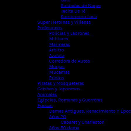
Soldadas de Naipe
Tacita De Té
Sombrerero Loco
Super Heroinas y Villanas
Profesiones
Policias y Ladrones
Militares
Marineras
Arbitro
Azafata
Corredora de Autos
Monjas
Mucamas
Pilotos
Piratas y Mosqueteras
Geishas y Japonesas
Animales
Egipcias, Romanas y Guerreras
Epocas
Damas Antiguas, Renacimiento Y Época
Años 20
Cabaret y Charleston
Años 50 dama