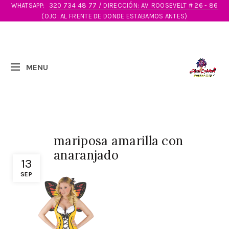
WHATSAPP:
320 734 48 77 / DIRECCIÓN: AV. ROOSEVELT # 26 - 86
(OJO: AL FRENTE DE DONDE ESTABAMOS ANTES)
mariposa amarilla con
anaranjado
13
SEP