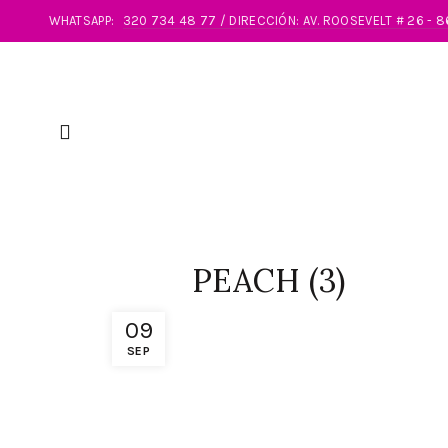
WHATSAPP:
320 734 48 77 / DIRECCIÓN: AV. ROOSEVELT # 26 - 
PEACH (3)
09
SEP