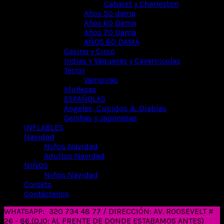
Cabaret y Charleston
Años 50 dama
Años 60 Dama
Años 70 Dama
AÑOS 80 DAMA
Casino y Circo
Indias y Vaqueras y Cavernicolas
Terror
Vampiras
Muñecas
ESPAÑOLAS
Ángeles, Cupidos & Diablas
Geishas y Japonesas
INFLABLES
Navidad
Niños Navidad
Adultos Navidad
NIÑOS
Niños Navidad
Corsets
Contáctenos
WHATSAPP:
320 734 48 77 / DIRECCIÓN: AV. ROOSEVELT #
26 - 86 (OJO: AL FRENTE DE DONDE ESTABAMOS ANTES)