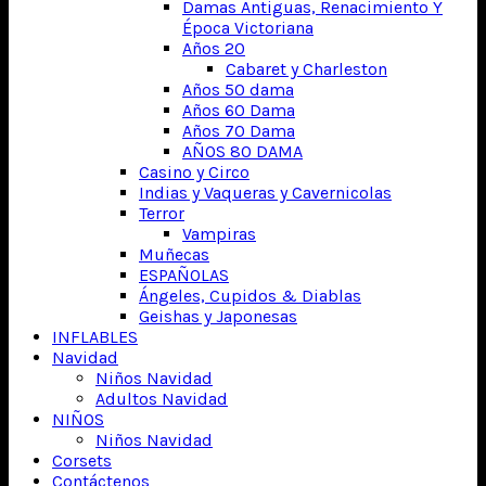
Damas Antiguas, Renacimiento Y
Época Victoriana
Años 20
Cabaret y Charleston
Años 50 dama
Años 60 Dama
Años 70 Dama
AÑOS 80 DAMA
Casino y Circo
Indias y Vaqueras y Cavernicolas
Terror
Vampiras
Muñecas
ESPAÑOLAS
Ángeles, Cupidos & Diablas
Geishas y Japonesas
INFLABLES
Navidad
Niños Navidad
Adultos Navidad
NIÑOS
Niños Navidad
Corsets
Contáctenos