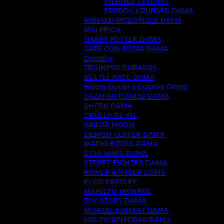
VIERNES 13 DAMA
FREDDY KRUEGER DAMA
RONALD MCDONALD DAMA
MALEFICA
HARRY POTTER DAMA
GATO CON BOTAS DAMA
Dorothy
TRIUNFOS ROBADOS
BEETLEJUICE DAMA
Harley Quinn y Guason Dama
CAZAFANTASMAS DAMA
SHERK DAMA
CRUELA DE VIL
SAILOR MOON
DEMON SLAYER DAMA
MARIO BROSS DAMA
STAR WARS DAMA
STREET FIGHTER DAMA
POWER RANGER DAMA
ELVIS PRESLEY
MARILYN MONROE
TOY STORY DAMA
MORTAL KOMBAT DAMA
LOS PICAPIEDRAS DAMA