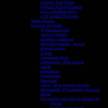
SCOOBY DOO DAMA
FAMILIA ADDAMS DAMA
WILLY WONKA DAMA
V DE VENDETTA DAMA
Trajes Típicos
Cuentos de Hadas
Princesas Largas
Jazmin (Aladin)
La Bella y La Bestia
Bella Durmiente – Aurora
Blanca Nieves
Frozen
Caperucita Roja
Campanita y Robin Hood
Hadas
Cenicienta
Pocahontas
Rapunzel
Tiana – La princesa y el sapo
Esmeralda – El Jorobado de Notre
Dame
Alicia En El Pais De Las Maravillas
Alicias
Reina de Corazones