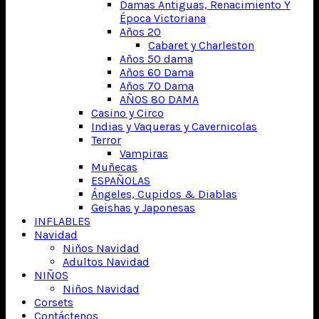
Damas Antiguas, Renacimiento Y
Época Victoriana
Años 20
Cabaret y Charleston
Años 50 dama
Años 60 Dama
Años 70 Dama
AÑOS 80 DAMA
Casino y Circo
Indias y Vaqueras y Cavernicolas
Terror
Vampiras
Muñecas
ESPAÑOLAS
Ángeles, Cupidos & Diablas
Geishas y Japonesas
INFLABLES
Navidad
Niños Navidad
Adultos Navidad
NIÑOS
Niños Navidad
Corsets
Contáctenos