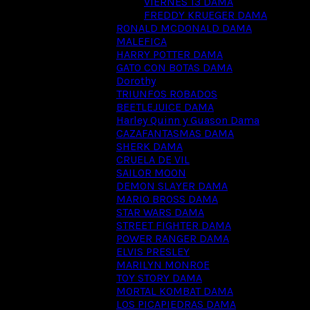
VIERNES 13 DAMA
FREDDY KRUEGER DAMA
RONALD MCDONALD DAMA
MALEFICA
HARRY POTTER DAMA
GATO CON BOTAS DAMA
Dorothy
TRIUNFOS ROBADOS
BEETLEJUICE DAMA
Harley Quinn y Guason Dama
CAZAFANTASMAS DAMA
SHERK DAMA
CRUELA DE VIL
SAILOR MOON
DEMON SLAYER DAMA
MARIO BROSS DAMA
STAR WARS DAMA
STREET FIGHTER DAMA
POWER RANGER DAMA
ELVIS PRESLEY
MARILYN MONROE
TOY STORY DAMA
MORTAL KOMBAT DAMA
LOS PICAPIEDRAS DAMA