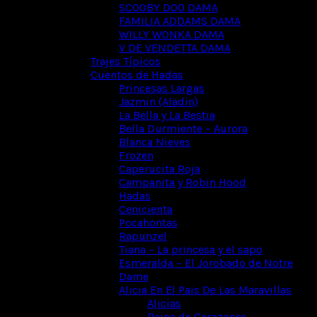
SCOOBY DOO DAMA
FAMILIA ADDAMS DAMA
WILLY WONKA DAMA
V DE VENDETTA DAMA
Trajes Típicos
Cuentos de Hadas
Princesas Largas
Jazmin (Aladin)
La Bella y La Bestia
Bella Durmiente – Aurora
Blanca Nieves
Frozen
Caperucita Roja
Campanita y Robin Hood
Hadas
Cenicienta
Pocahontas
Rapunzel
Tiana – La princesa y el sapo
Esmeralda – El Jorobado de Notre
Dame
Alicia En El Pais De Las Maravillas
Alicias
Reina de Corazones