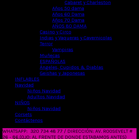
Cabaret y Charleston
Años 50 dama
Años 60 Dama
Años 70 Dama
AÑOS 80 DAMA
Casino y Circo
Indias y Vaqueras y Cavernicolas
Terror
Vampiras
Muñecas
ESPAÑOLAS
Ángeles, Cupidos & Diablas
Geishas y Japonesas
INFLABLES
Navidad
Niños Navidad
Adultos Navidad
NIÑOS
Niños Navidad
Corsets
Contáctenos
WHATSAPP:
320 734 48 77 / DIRECCIÓN: AV. ROOSEVELT #
26 - 86 (OJO: AL FRENTE DE DONDE ESTABAMOS ANTES)