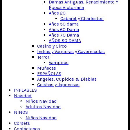
Damas Antiguas, Renacimiento Y
Época Victoriana
Años 20
Cabaret y Charleston
Años 50 dama
Años 60 Dama
Años 70 Dama
AÑOS 80 DAMA
Casino y Circo
Indias y Vaqueras y Cavernicolas
Terror
Vampiras
Muñecas
ESPAÑOLAS
Ángeles, Cupidos & Diablas
Geishas y Japonesas
INFLABLES
Navidad
Niños Navidad
Adultos Navidad
NIÑOS
Niños Navidad
Corsets
Contáctenos