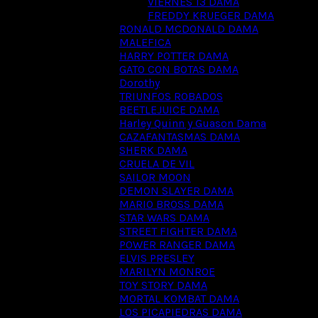
VIERNES 13 DAMA
FREDDY KRUEGER DAMA
RONALD MCDONALD DAMA
MALEFICA
HARRY POTTER DAMA
GATO CON BOTAS DAMA
Dorothy
TRIUNFOS ROBADOS
BEETLEJUICE DAMA
Harley Quinn y Guason Dama
CAZAFANTASMAS DAMA
SHERK DAMA
CRUELA DE VIL
SAILOR MOON
DEMON SLAYER DAMA
MARIO BROSS DAMA
STAR WARS DAMA
STREET FIGHTER DAMA
POWER RANGER DAMA
ELVIS PRESLEY
MARILYN MONROE
TOY STORY DAMA
MORTAL KOMBAT DAMA
LOS PICAPIEDRAS DAMA