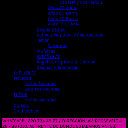
Cabaret y Charleston
Años 50 dama
Años 60 Dama
Años 70 Dama
AÑOS 80 DAMA
Casino y Circo
Indias y Vaqueras y Cavernicolas
Terror
Vampiras
Muñecas
ESPAÑOLAS
Ángeles, Cupidos & Diablas
Geishas y Japonesas
INFLABLES
Navidad
Niños Navidad
Adultos Navidad
NIÑOS
Niños Navidad
Corsets
Contáctenos
WHATSAPP:
320 734 48 77 / DIRECCIÓN: AV. ROOSEVELT #
26 - 86 (OJO: AL FRENTE DE DONDE ESTABAMOS ANTES)