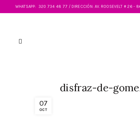
WHATSAPP:
320 734 48 77 / DIRECCIÓN: AV. ROOSEVELT # 26 - 
disfraz-de-gom
07
OCT