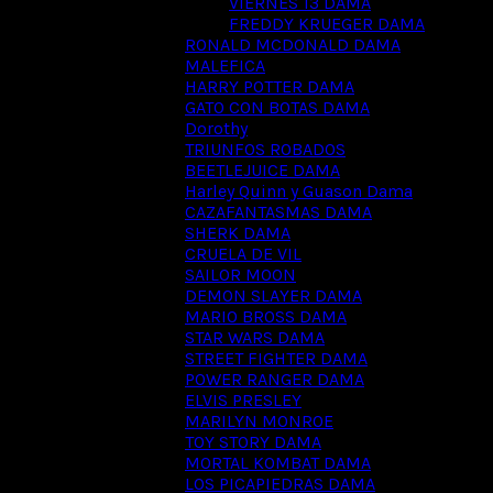
VIERNES 13 DAMA
FREDDY KRUEGER DAMA
RONALD MCDONALD DAMA
MALEFICA
HARRY POTTER DAMA
GATO CON BOTAS DAMA
Dorothy
TRIUNFOS ROBADOS
BEETLEJUICE DAMA
Harley Quinn y Guason Dama
CAZAFANTASMAS DAMA
SHERK DAMA
CRUELA DE VIL
SAILOR MOON
DEMON SLAYER DAMA
MARIO BROSS DAMA
STAR WARS DAMA
STREET FIGHTER DAMA
POWER RANGER DAMA
ELVIS PRESLEY
MARILYN MONROE
TOY STORY DAMA
MORTAL KOMBAT DAMA
LOS PICAPIEDRAS DAMA