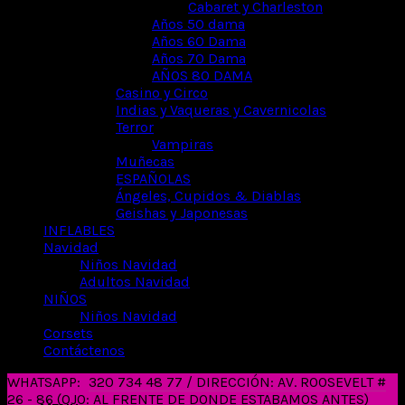
Cabaret y Charleston
Años 50 dama
Años 60 Dama
Años 70 Dama
AÑOS 80 DAMA
Casino y Circo
Indias y Vaqueras y Cavernicolas
Terror
Vampiras
Muñecas
ESPAÑOLAS
Ángeles, Cupidos & Diablas
Geishas y Japonesas
INFLABLES
Navidad
Niños Navidad
Adultos Navidad
NIÑOS
Niños Navidad
Corsets
Contáctenos
WHATSAPP:
320 734 48 77 / DIRECCIÓN: AV. ROOSEVELT #
26 - 86 (OJO: AL FRENTE DE DONDE ESTABAMOS ANTES)