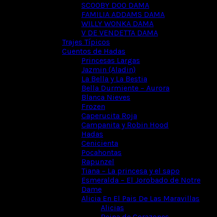
SCOOBY DOO DAMA
FAMILIA ADDAMS DAMA
WILLY WONKA DAMA
V DE VENDETTA DAMA
Trajes Típicos
Cuentos de Hadas
Princesas Largas
Jazmin (Aladin)
La Bella y La Bestia
Bella Durmiente – Aurora
Blanca Nieves
Frozen
Caperucita Roja
Campanita y Robin Hood
Hadas
Cenicienta
Pocahontas
Rapunzel
Tiana – La princesa y el sapo
Esmeralda – El Jorobado de Notre
Dame
Alicia En El Pais De Las Maravillas
Alicias
Reina de Corazones