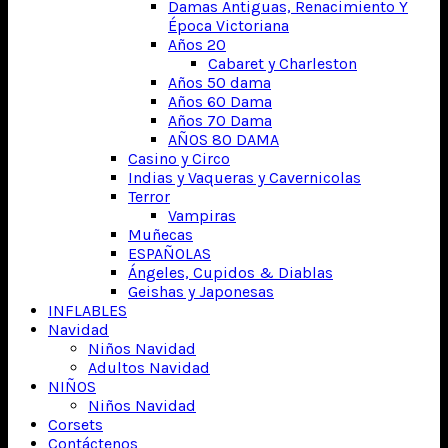
Damas Antiguas, Renacimiento Y
Época Victoriana
Años 20
Cabaret y Charleston
Años 50 dama
Años 60 Dama
Años 70 Dama
AÑOS 80 DAMA
Casino y Circo
Indias y Vaqueras y Cavernicolas
Terror
Vampiras
Muñecas
ESPAÑOLAS
Ángeles, Cupidos & Diablas
Geishas y Japonesas
INFLABLES
Navidad
Niños Navidad
Adultos Navidad
NIÑOS
Niños Navidad
Corsets
Contáctenos