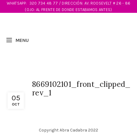
WHATSAPP:
320 734 48 77 / DIRECCIÓN: AV. ROOSEVELT # 26 - 86
(OJO: AL FRENTE DE DONDE ESTABAMOS ANTES)
8669102101_front_clipped_
rev_1
05
OCT
Copyright Abra Cadabra 2022