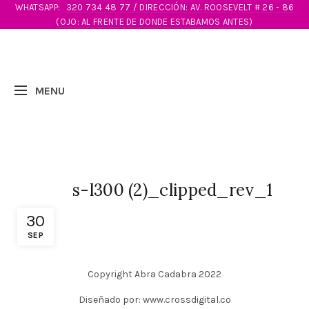
WHATSAPP:
320 734 48 77 / DIRECCIÓN: AV. ROOSEVELT # 26 - 86
(OJO: AL FRENTE DE DONDE ESTABAMOS ANTES)
s-l300 (2)_clipped_rev_1
30
SEP
Copyright Abra Cadabra 2022
Diseñado por: www.crossdigital.co