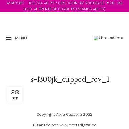
WHATSAPP:
320 734 48 77 / DIRECCIÓN: AV. ROOSEVELT # 26 - 86
(OJO: AL FRENTE DE DONDE ESTABAMOS ANTES)
s-l300jk_clipped_rev_1
28
SEP
Copyright Abra Cadabra 2022
Diseñado por: www.crossdigital.co