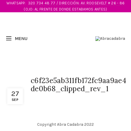
WHATSAPP:
320 734 48 77 / DIRECCIÓN: AV. ROOSEVELT # 26 - 86
(OJO: AL FRENTE DE DONDE ESTABAMOS ANTES)
c6f23e5ab311fb172fc9aa9ae4
de0b68_clipped_rev_1
27
SEP
Copyright Abra Cadabra 2022