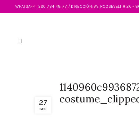
WHATSAPP:
320 734 48 77 / DIRECCIÓN: AV. ROOSEVELT # 26 - 
1140960c993687
costume_clippe
27
SEP