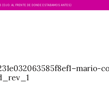
86 (OJO: AL FRENTE DE DONDE ESTABAMOS ANTES)
231e032063585f8ef1–mario-c
d_rev_1