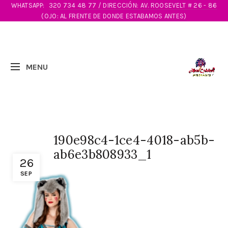
WHATSAPP:
320 734 48 77 / DIRECCIÓN: AV. ROOSEVELT # 26 - 86
(OJO: AL FRENTE DE DONDE ESTABAMOS ANTES)
190e98c4-1ce4-4018-ab5b-
ab6e3b808933_1
26
SEP