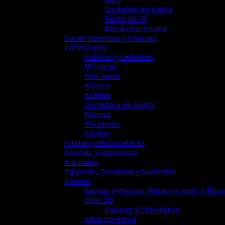
Soldadas de Naipe
Tacita De Té
Sombrerero Loco
Super Heroinas y Villanas
Profesiones
Policias y Ladrones
Militares
Marineras
Arbitro
Azafata
Corredora de Autos
Monjas
Mucamas
Pilotos
Piratas y Mosqueteras
Geishas y Japonesas
Animales
Egipcias, Romanas y Guerreras
Epocas
Damas Antiguas, Renacimiento Y Época
Años 20
Cabaret y Charleston
Años 50 dama