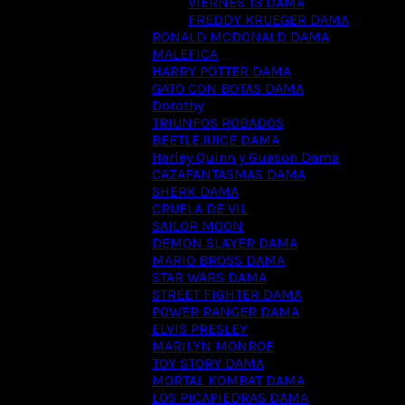
VIERNES 13 DAMA
FREDDY KRUEGER DAMA
RONALD MCDONALD DAMA
MALEFICA
HARRY POTTER DAMA
GATO CON BOTAS DAMA
Dorothy
TRIUNFOS ROBADOS
BEETLEJUICE DAMA
Harley Quinn y Guason Dama
CAZAFANTASMAS DAMA
SHERK DAMA
CRUELA DE VIL
SAILOR MOON
DEMON SLAYER DAMA
MARIO BROSS DAMA
STAR WARS DAMA
STREET FIGHTER DAMA
POWER RANGER DAMA
ELVIS PRESLEY
MARILYN MONROE
TOY STORY DAMA
MORTAL KOMBAT DAMA
LOS PICAPIEDRAS DAMA