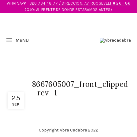
WHATSAPP:
320 734 48 77 / DIRECCIÓN: AV. ROOSEVELT # 26 - 86
(OJO: AL FRENTE DE DONDE ESTABAMOS ANTES)
8667605007_front_clipped
_rev_1
25
SEP
Copyright Abra Cadabra 2022