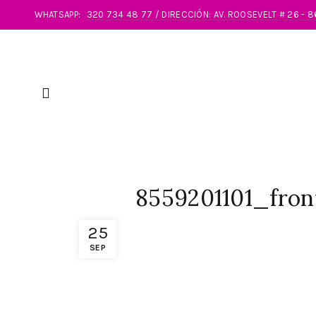
WHATSAPP:
320 734 48 77 / DIRECCIÓN: AV. ROOSEVELT # 26 - 
8559201101_fron
25
SEP