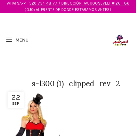
WHATSAPP:
320 734 48 77 / DIRECCIÓN: AV. ROOSEVELT # 26 - 86
(OJO: AL FRENTE DE DONDE ESTABAMOS ANTES)
s-l300 (1)_clipped_rev_2
22
SEP