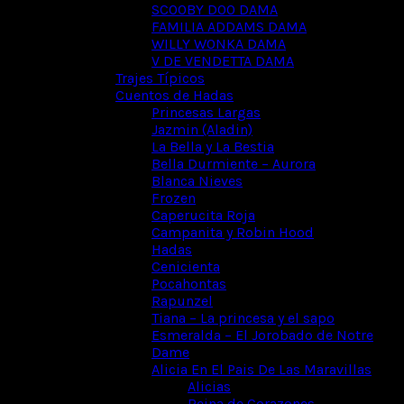
SCOOBY DOO DAMA
FAMILIA ADDAMS DAMA
WILLY WONKA DAMA
V DE VENDETTA DAMA
Trajes Típicos
Cuentos de Hadas
Princesas Largas
Jazmin (Aladin)
La Bella y La Bestia
Bella Durmiente – Aurora
Blanca Nieves
Frozen
Caperucita Roja
Campanita y Robin Hood
Hadas
Cenicienta
Pocahontas
Rapunzel
Tiana – La princesa y el sapo
Esmeralda – El Jorobado de Notre
Dame
Alicia En El Pais De Las Maravillas
Alicias
Reina de Corazones