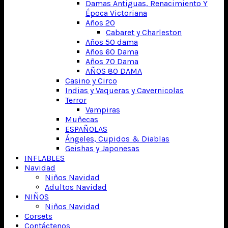
Damas Antiguas, Renacimiento Y
Época Victoriana
Años 20
Cabaret y Charleston
Años 50 dama
Años 60 Dama
Años 70 Dama
AÑOS 80 DAMA
Casino y Circo
Indias y Vaqueras y Cavernicolas
Terror
Vampiras
Muñecas
ESPAÑOLAS
Ángeles, Cupidos & Diablas
Geishas y Japonesas
INFLABLES
Navidad
Niños Navidad
Adultos Navidad
NIÑOS
Niños Navidad
Corsets
Contáctenos