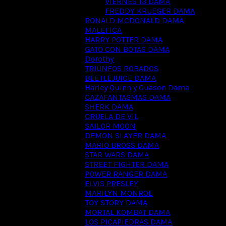
VIERNES 13 DAMA
FREDDY KRUEGER DAMA
RONALD MCDONALD DAMA
MALEFICA
HARRY POTTER DAMA
GATO CON BOTAS DAMA
Dorothy
TRIUNFOS ROBADOS
BEETLEJUICE DAMA
Harley Quinn y Guason Dama
CAZAFANTASMAS DAMA
SHERK DAMA
CRUELA DE VIL
SAILOR MOON
DEMON SLAYER DAMA
MARIO BROSS DAMA
STAR WARS DAMA
STREET FIGHTER DAMA
POWER RANGER DAMA
ELVIS PRESLEY
MARILYN MONROE
TOY STORY DAMA
MORTAL KOMBAT DAMA
LOS PICAPIEDRAS DAMA