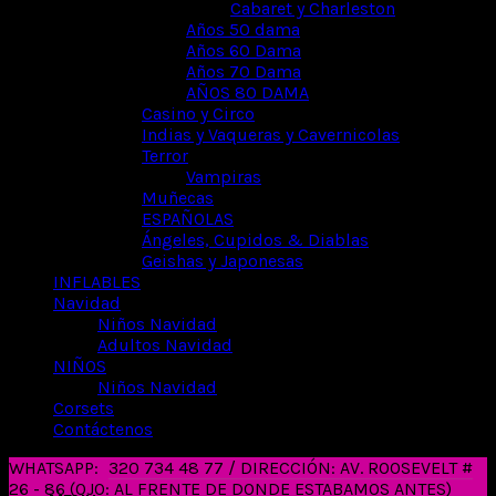
Cabaret y Charleston
Años 50 dama
Años 60 Dama
Años 70 Dama
AÑOS 80 DAMA
Casino y Circo
Indias y Vaqueras y Cavernicolas
Terror
Vampiras
Muñecas
ESPAÑOLAS
Ángeles, Cupidos & Diablas
Geishas y Japonesas
INFLABLES
Navidad
Niños Navidad
Adultos Navidad
NIÑOS
Niños Navidad
Corsets
Contáctenos
WHATSAPP:
320 734 48 77 / DIRECCIÓN: AV. ROOSEVELT #
26 - 86 (OJO: AL FRENTE DE DONDE ESTABAMOS ANTES)