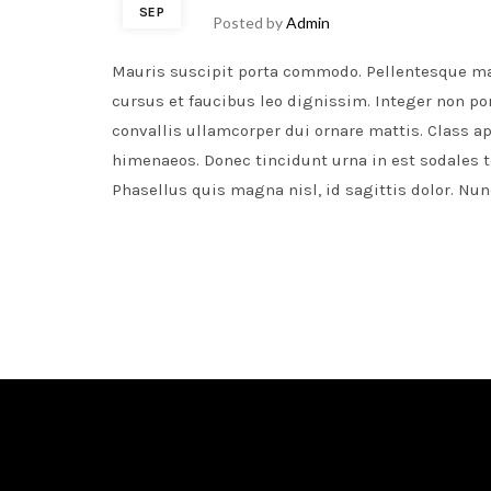
SEP
Posted by
Admin
Mauris suscipit porta commodo. Pellentesque ma
cursus et faucibus leo dignissim. Integer non por
convallis ullamcorper dui ornare mattis. Class ap
himenaeos. Donec tincidunt urna in est sodales tem
Phasellus quis magna nisl, id sagittis dolor. N