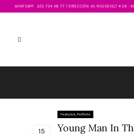
WHATSAPP:
320 734 48 77 / DIRECCIÓN: AV. ROOSEVELT # 26 - 
,
Featured
Portfolio
Young Man In Th
15