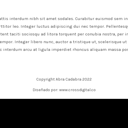
ttis interdum nibh sit amet sodales. Curabitur euismod sem in
ttitor leo. Integer luctus adipiscing dui nec tempor. Pellentes
tent taciti sociosqu ad litora torquent per conubia nostra, per 
por. Integer libero nunc, auctor a tristique ut, scelerisque ut f
unc interdum arcu at ligula imperdiet rhoncus aliquam massa po
Copyright Abra Cadabra 2022
Diseñado por: www.crossdigital.co