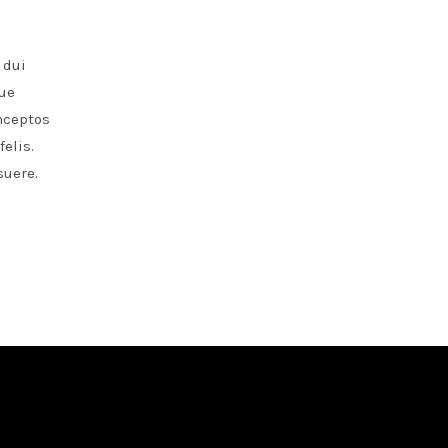
 dui
que
inceptos
elis.
suere.